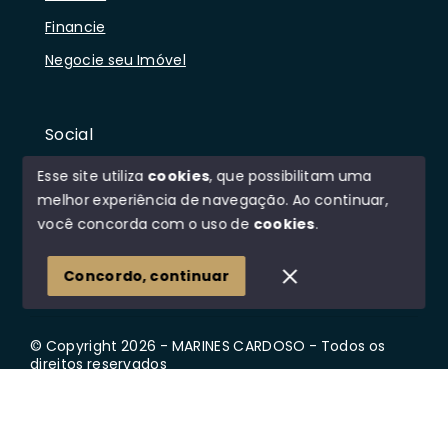
Financie
Negocie seu Imóvel
Social
Instagram
Esse site utiliza
cookies
, que possibilitam uma
Facebook
melhor experiência de navegação.
Ao continuar,
você concorda com o uso de
cookies
.
Youtube
Linkedin
Concordo, continuar
© Copyright 2026 - MARINES CARDOSO - Todos os
direitos reservados
Início
Histórico
Favoritos
SITE PARA IMOBILIARIA