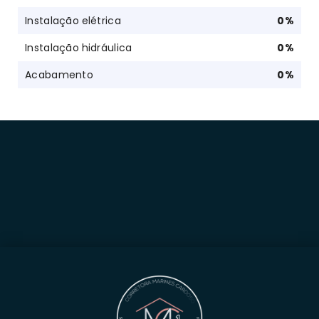
Instalação elétrica
0
%
Instalação hidráulica
0
%
Acabamento
0
%