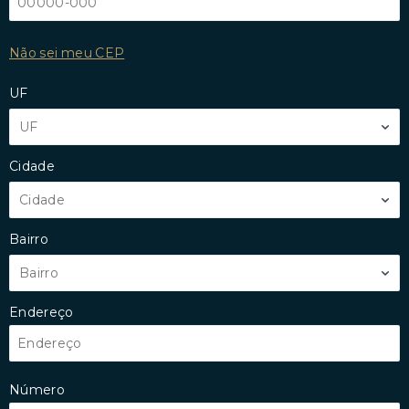
Não sei meu CEP
UF
UF
Cidade
Cidade
Bairro
Bairro
Endereço
Número