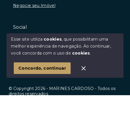
Negocie seu Imóvel
Social
Instagram
Esse site utiliza
cookies
, que possibilitam uma
Facebook
melhor experiência de navegação.
Ao continuar,
você concorda com o uso de
cookies
.
Youtube
Linkedin
Concordo, continuar
© Copyright 2026 - MARINES CARDOSO - Todos os
direitos reservados
Início
Histórico
Favoritos
SITE PARA IMOBILIARIA