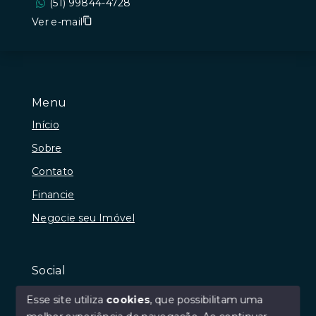
(51) 99844-4728
Ver e-mail
Menu
Início
Sobre
Contato
Financie
Negocie seu Imóvel
Social
Instagram
Esse site utiliza
cookies
, que possibilitam uma
Facebook