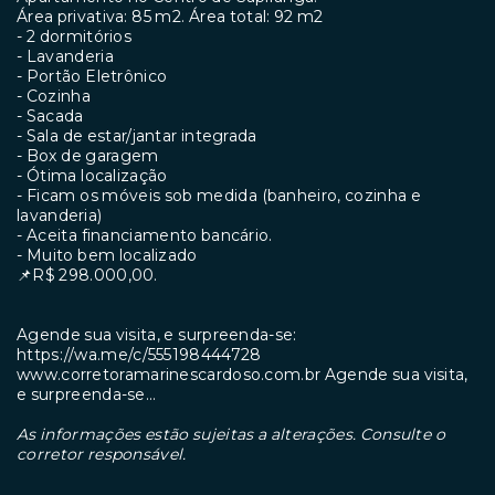
Área privativa: 85 m2. Área total: 92 m2
- 2 dormitórios
- Lavanderia
- Portão Eletrônico
- Cozinha
- Sacada
- Sala de estar/jantar integrada
- Box de garagem
- ⁠Ótima localização
- ⁠Ficam os móveis sob medida (banheiro, cozinha e
lavanderia)
- ⁠Aceita financiamento bancário.
- ⁠Muito bem localizado
📌R$ 298.000,00.
Agende sua visita, e surpreenda-se:
https://wa.me/c/555198444728
www.corretoramarinescardoso.com.br Agende sua visita,
e surpreenda-se...
As informações estão sujeitas a alterações. Consulte o
corretor responsável.