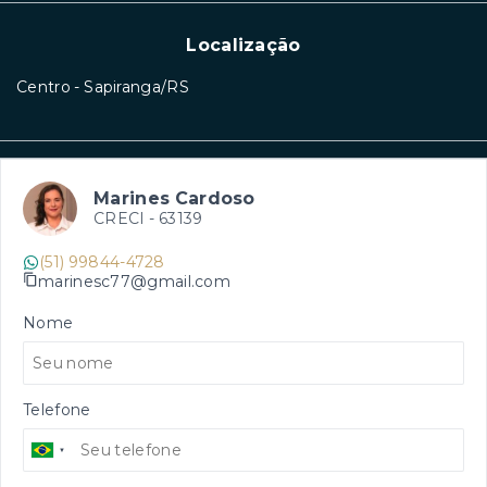
Localização
Centro - Sapiranga/RS
Marines Cardoso
CRECI -
63139
(51) 99844-4728
marinesc77@gmail.com
Nome
Telefone