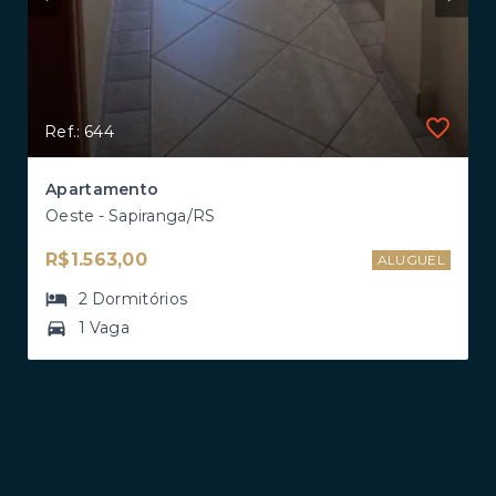
Ref.: 644
Apartamento
Oeste - Sapiranga/RS
R$1.563,00
ALUGUEL
2
Dormitórios
1 Vaga