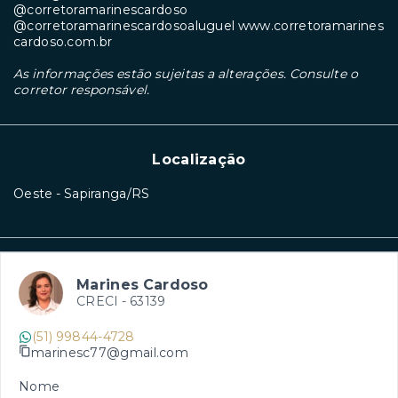
@corretoramarinescardoso
@corretoramarinescardosoaluguel
www.corretoramarines
cardoso.com.br
As informações estão sujeitas a alterações. Consulte o
corretor responsável.
Localização
Oeste - Sapiranga/RS
Marines Cardoso
CRECI -
63139
(51) 99844-4728
marinesc77@gmail.com
Nome