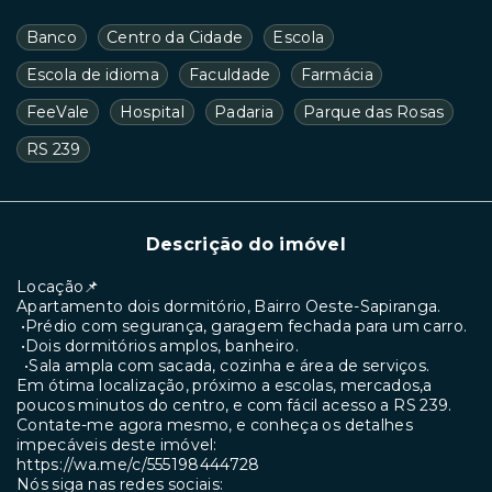
Banco
Centro da Cidade
Escola
Escola de idioma
Faculdade
Farmácia
FeeVale
Hospital
Padaria
Parque das Rosas
RS 239
Descrição do imóvel
Locação📌
Apartamento dois dormitório, Bairro Oeste-Sapiranga.
•Prédio com segurança, garagem fechada para um carro.
•Dois dormitórios amplos, banheiro.
•Sala ampla com sacada, cozinha e área de serviços.
Em ótima localização, próximo a escolas, mercados,a
poucos minutos do centro, e com fácil acesso a RS 239.
Contate-me agora mesmo, e conheça os detalhes
impecáveis deste imóvel:
https://wa.me/c/555198444728
Nós siga nas redes sociais: