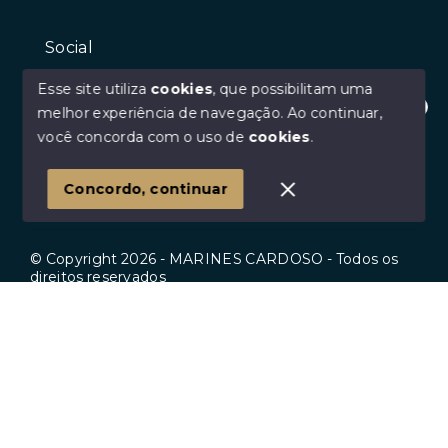
Social
Instagram
Esse site utiliza
cookies
, que possibilitam uma
Facebook
melhor experiência de navegação.
Ao continuar,
Olá! Estamos disponíveis para te ajudar.
você concorda com o uso de
cookies
.
Youtube
Linkedin
Concordo, continuar
© Copyright 2026 - MARINES CARDOSO - Todos os
direitos reservados
Início
Histórico
Favoritos
SITE PARA IMOBILIARIA