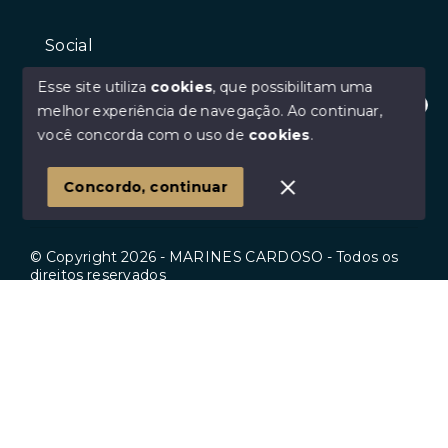
Social
Instagram
Esse site utiliza
cookies
, que possibilitam uma
Facebook
melhor experiência de navegação.
Ao continuar,
Olá! Estamos disponíveis para te ajudar.
você concorda com o uso de
cookies
.
Youtube
Linkedin
Concordo, continuar
© Copyright 2026 - MARINES CARDOSO - Todos os
direitos reservados
Início
Histórico
Favoritos
SITE PARA IMOBILIARIA