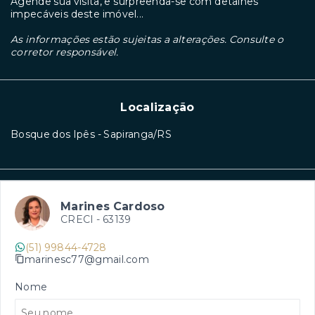
Agende sua visita, e surpreenda-se com detalhes
impecáveis deste imóvel...
As informações estão sujeitas a alterações. Consulte o
corretor responsável.
Localização
Bosque dos Ipês - Sapiranga/RS
Marines Cardoso
CRECI -
63139
(51) 99844-4728
marinesc77@gmail.com
Nome