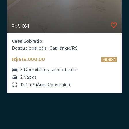
Ref.: 681
Casa Sobrado
Bosque dos Ipês - Sapiranga/RS
R$615.000,00
VENDA
3
Dormitórios
, sendo
1
suíte
2 Vagas
127 m² (Área Construída)