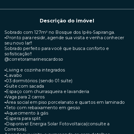
Descrição do imóvel
Sobrado com 127m² no Bosque dos Ipês-Sapiranga.
▪︎Pronto para residir, agende sua visita e venha conhecer
seu novo lar!!
Sobrado perfeito para você que busca conforto e
sofisticação!!
@corretoramarinescardoso
▪︎Living e cozinha integrados
▪︎Lavabo
▪︎03 dormitórios (sendo 01 suíte)
▪︎Suíte com sacada
▪︎Espaço com churrasqueira e lavanderia
▪︎Vaga para 2 carros
▪︎Área social em piso porcelanato e quartos em laminado
▪︎Teto com rebaixamento em gesso
▪︎Aquecimento à gás
▪︎Espera para split
▪︎Disponível Energia Solar Fotovoltaica(consulte a
Corretora).