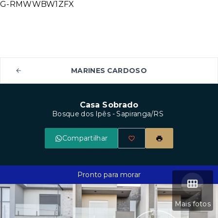
G-RMWWBW1ZFX
MARINES CARDOSO
Casa Sobrado
Bosque dos Ipês - Sapiranga/RS
Compartilhar
Pronto para morar
Mais fotos