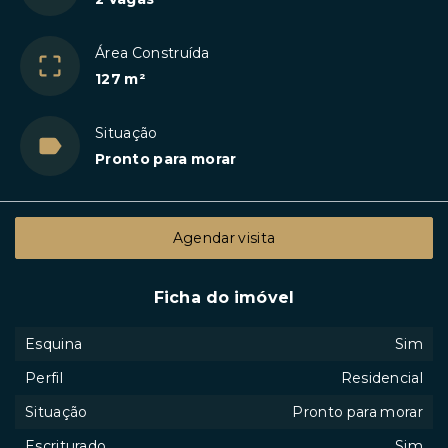
Área Construída
127 m²
Situação
Pronto para morar
Agendar visita
Ficha do imóvel
Esquina
Sim
Perfil
Residencial
Situação
Pronto para morar
Escriturado
Sim