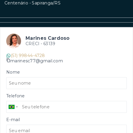
Centenário - Sapiranga/RS
Marines Cardoso
CRECI -
63139
(51) 99844-4728
marinesc77@gmail.com
Nome
Telefone
E-mail