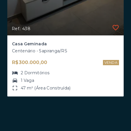
Ref.: 438
Casa Geminada
Centenário - Sapiranga/RS
R$300.000,00
VENDA
2
Dormitórios
1 Vaga
47 m² (Área Construída)