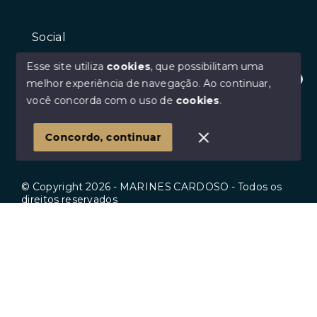
Social
Instagram
Esse site utiliza
cookies
, que possibilitam uma
Facebook
melhor experiência de navegação.
Ao continuar,
Olá! Estamos disponíveis para te ajudar.
você concorda com o uso de
cookies
.
Youtube
Linkedin
Concordo, continuar
© Copyright 2026 - MARINES CARDOSO - Todos os
direitos reservados
Início
Histórico
Favoritos
SITE PARA IMOBILIARIA