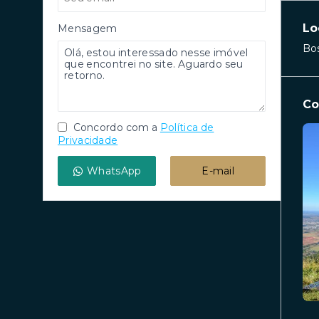
Lo
Mensagem
Bos
Co
Concordo com a
Política de
Privacidade
WhatsApp
E-mail