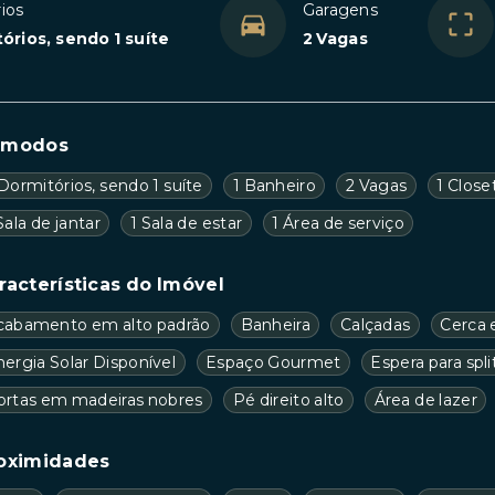
ios
Garagens
órios, sendo 1 suíte
2 Vagas
ômodos
Dormitórios, sendo 1 suíte
1 Banheiro
2 Vagas
1 Close
Sala de jantar
1 Sala de estar
1 Área de serviço
racterísticas do Imóvel
cabamento em alto padrão
Banheira
Calçadas
Cerca e
ergia Solar Disponível
Espaço Gourmet
Espera para spli
ortas em madeiras nobres
Pé direito alto
Área de lazer
oximidades