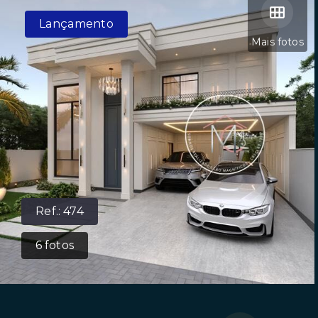
Lançamento
Mais fotos
Ref.:
474
6
fotos