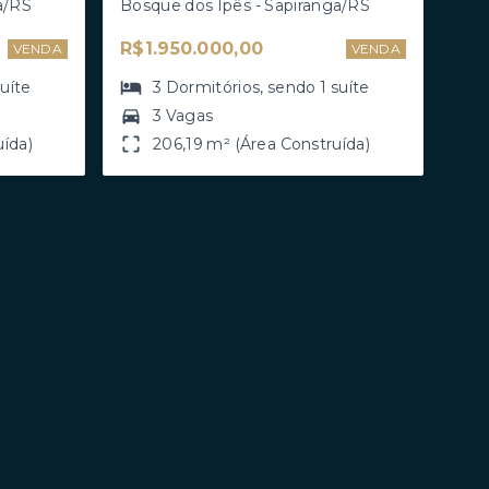
a/RS
Bosque dos Ipês - Sapiranga/RS
R$1.950.000,00
VENDA
VENDA
suíte
3
Dormitórios
, sendo
1
suíte
3 Vagas
uída)
206,19 m² (Área Construída)