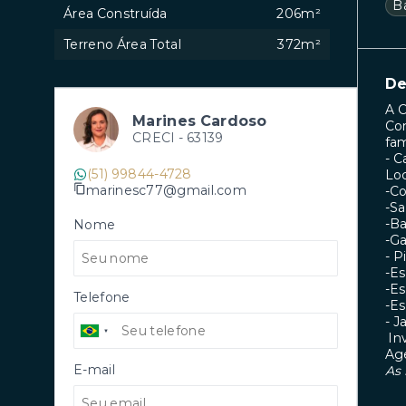
B
Área Construída
206m²
Terreno Área Total
372m²
De
A C
Marines Cardoso
Com
CRECI -
63139
fam
- 
(51) 99844-4728
Loc
marinesc77@gmail.com
-Co
-Sa
-Ba
Nome
-Ga
- P
-Es
-Es
Telefone
-Es
- J
In
Ag
E-mail
As 