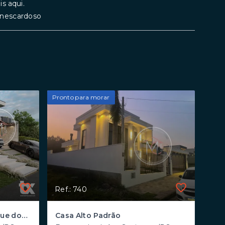
s aqui.
rinescardoso
Pronto para morar
Ref.: 740
Casa Alto Padrão em Bosque dos Ipês, Sapiranga/RS
Casa Alto Padrão