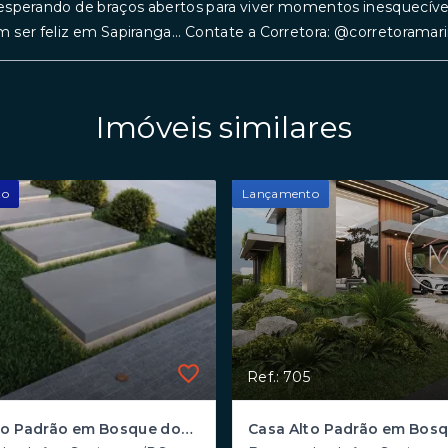
esperando de braços abertos para viver momentos inesquecívei
 ser feliz em Sapiranga... Contate a Corretora: @corretorama
Imóveis similares
to
Lançamento
Ref.: 705
Casa Alto Padrão em Bosque dos Ipês, Sapiranga/RS