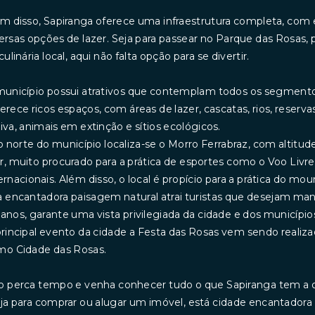
m disso, Sapiranga oferece uma infraestrutura completa, com 
ersas opções de lazer. Seja para passear no Parque das Rosas, pr
culinária local, aqui não falta opção para se divertir.
unicípio possui atrativos que contemplam todos os segmento
erece ricos espaços, com áreas de lazer, cascatas, rios, rese
iva, animais em extinção e sítios ecológicos.
o norte do município localiza-se o Morro Ferrabraz, com altitu
, muito procurado para a prática de esportes como o Voo Livr
ernacionais. Além disso, o local é propício para a prática do mou
 encantadora paisagem natural atrai turistas que desejam ma
anos, garante uma vista privilegiada da cidade e dos municípios
rincipal evento da cidade a Festa das Rosas vem sendo realiz
mo Cidade das Rosas.
 perca tempo e venha conhecer tudo o que Sapiranga tem a o
ja para comprar ou alugar um imóvel, está cidade encantador