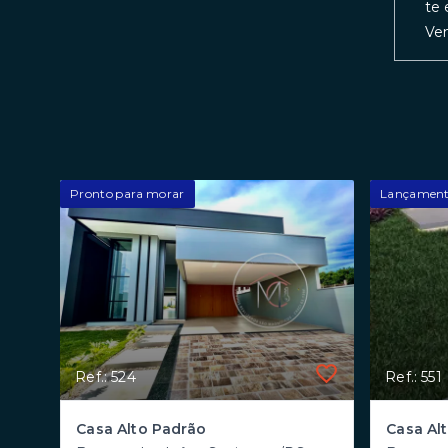
te 
Vem
Pronto para morar
Lançamen
Ref.: 524
Ref.: 551
Casa Alto Padrão