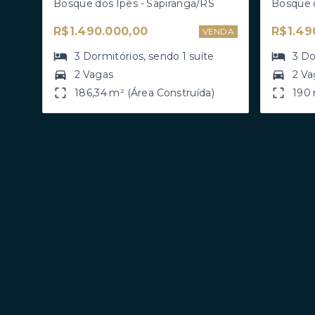
Bosque dos Ipês - Sapiranga/RS
Bosque d
R$1.490.000,00
R$1.49
VENDA
3
Dormitórios
, sendo
1
suíte
3
Do
2 Vagas
2 Va
186,34 m² (Área Construída)
190 