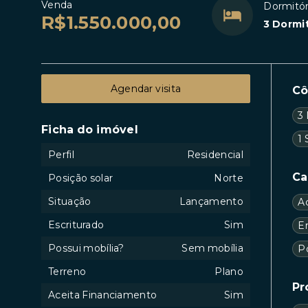
Venda
Dormitór
R$1.550.000,00
3 Dormit
Agendar visita
C
3 
Ficha do imóvel
1 
Perfil
Residencial
Ca
Posição solar
Norte
Situação
Lançamento
A
Escriturado
Sim
En
Possui mobília?
Sem mobília
P
Terreno
Plano
Pr
Aceita Financiamento
Sim