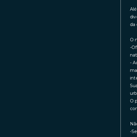
Alé
div
da 
O m
-Of
nat
- A
mar
int
Sua
urb
O p
co
Não
-Se