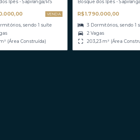
os Ipês - Sapiranga/RS
Bosque dos Ipês - Sapirang
0.000,00
R$1.790.000,00
VENDA
rmitórios
, sendo
1
suíte
3
Dormitórios
, sendo
1
gas
2 Vagas
m² (Área Construída)
203,23 m² (Área Constr