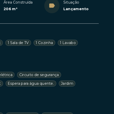
Área Construída
Situação
206 m²
Lançamento
t
1 Sala de TV
1 Cozinha
1 Lavabo
létrica
Circuito de segurança
t
Espera para água quente.
Jardim