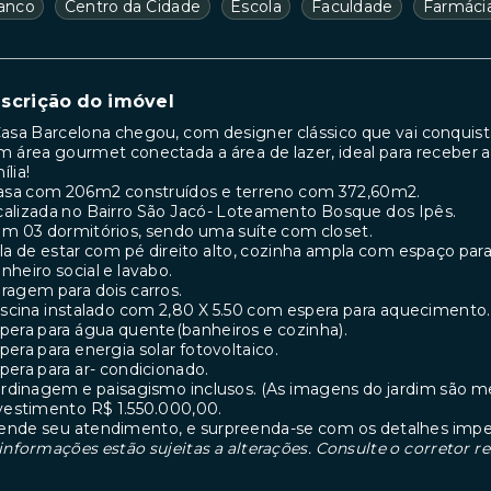
anco
Centro da Cidade
Escola
Faculdade
Farmáci
scrição do imóvel
asa Barcelona chegou, com designer clássico que vai conquist
 área gourmet conectada a área de lazer, ideal para receber a
ília!
Casa com 206m2 construídos e terreno com 372,60m2.
alizada no Bairro São Jacó- Loteamento Bosque dos Ipês.
m 03 dormitórios, sendo uma suíte com closet.
la de estar com pé direito alto, cozinha ampla com espaço par
nheiro social e lavabo.
ragem para dois carros.
iscina instalado com 2,80 X 5.50 com espera para aquecimento.
pera para água quente(banheiros e cozinha).
pera para energia solar fotovoltaico.
pera para ar- condicionado.
ardinagem e paisagismo inclusos. (As imagens do jardim são me
vestimento R$ 1.550.000,00.
ende seu atendimento, e surpreenda-se com os detalhes impe
informações estão sujeitas a alterações. Consulte o corretor r