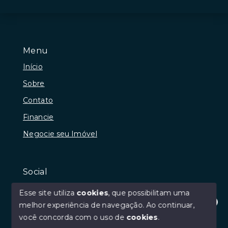
Menu
Início
Sobre
Contato
Financie
Negocie seu Imóvel
Social
Instagram
Esse site utiliza
cookies
, que possibilitam uma
Facebook
melhor experiência de navegação.
Ao continuar,
Olá! Estamos disponíveis para te ajudar.
você concorda com o uso de
cookies
.
Youtube