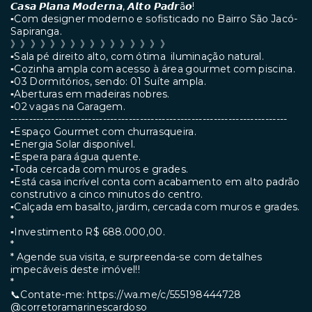
𝘾𝙖𝙨𝙖 𝙋𝙡𝙖𝙣𝙖 𝙈𝙤𝙙𝙚𝙧𝙣𝙖, 𝘼𝙡𝙩𝙤 𝙋𝙖𝙙𝙧ã𝙤!
▪︎Com designer moderno e sofisticado no Bairro São Jacó-
Sapiranga.
》》》》》》》》》》》》》》》》
▪︎Sala pé direito alto, com ótima iluminação natural.
▪︎Cozinha ampla com acesso à área gourmet com piscina.
▪︎03 Dormitórios, sendo: 01 Suíte ampla.
▪︎Aberturas em madeiras nobres.
▪︎02 vagas na Garagem.
---------------------------------------------------------------------------
▪︎Espaço Gourmet com churrasqueira.
▪︎Energia Solar disponível.
▪︎Espera para água quente.
▪︎Toda cercada com muros e grades.
▪︎Está casa incrível conta com acabamento em alto padrão
construtivo a cinco minutos do centro.
▪︎Calçada em basalto, jardim, cercada com muros e grades.
*
▪︎Investimento R$ 688.000,00.
*
* Agende sua visita, e surpreenda-se com detalhes
impecáveis deste imóvel!!
*
📞Contate-me: https://wa.me/c/555198444728
@corretoramarinescardoso