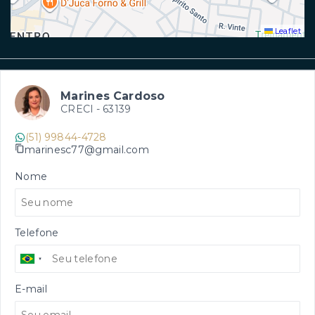
Leaflet
Marines Cardoso
CRECI -
63139
(51) 99844-4728
marinesc77@gmail.com
Nome
Telefone
E-mail