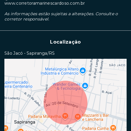
www.corretoramarinescardoso.com.br
As informações estão sujeitas a alterações. Consulte o
corretor responsável.
Localização
São Jacó - Sapiranga/RS