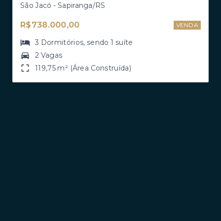
São Jacó - Sapiranga/RS
R$738.000,00
VENDA
3
Dormitórios
, sendo
1
suíte
2 Vagas
119,75 m² (Área Construída)