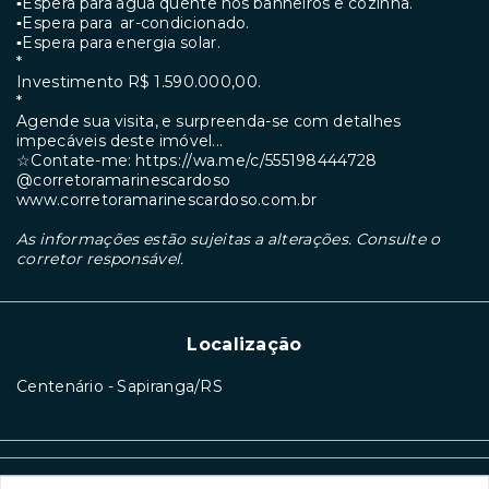
▪︎Espera para água quente nos banheiros e cozinha.
▪︎Espera para ar-condicionado.
▪︎Espera para energia solar.
*
Investimento R$ 1.590.000,00.
*
Agende sua visita, e surpreenda-se com detalhes
impecáveis deste imóvel...
☆Contate-me: https://wa.me/c/555198444728
@corretoramarinescardoso
www.corretoramarinescardoso.com.br
As informações estão sujeitas a alterações. Consulte o
corretor responsável.
Localização
Centenário - Sapiranga/RS