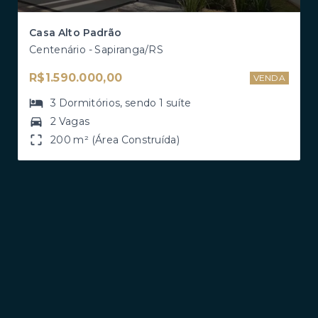
Casa Alto Padrão
Centenário - Sapiranga/RS
R$1.590.000,00
VENDA
3
Dormitórios
, sendo
1
suíte
2 Vagas
200 m² (Área Construída)