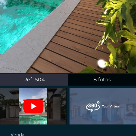
Ref.:
504
8
fotos
Venda