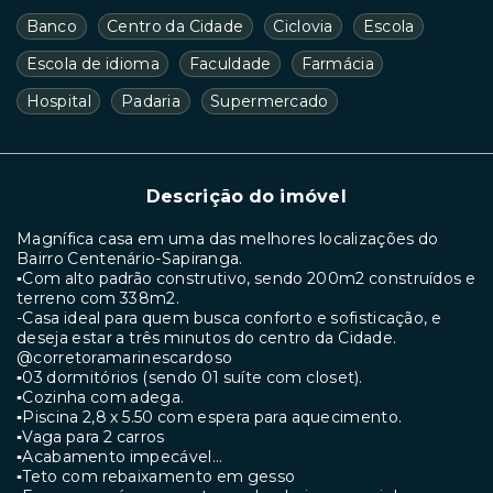
Banco
Centro da Cidade
Ciclovia
Escola
Escola de idioma
Faculdade
Farmácia
Hospital
Padaria
Supermercado
Descrição do imóvel
Magnífica casa em uma das melhores localizações do
Bairro Centenário-Sapiranga.
▪︎Com alto padrão construtivo, sendo 200m2 construídos e
terreno com 338m2.
-Casa ideal para quem busca conforto e sofisticação, e
deseja estar a três minutos do centro da Cidade.
@corretoramarinescardoso
▪︎03 dormitórios (sendo 01 suíte com closet).
▪︎Cozinha com adega.
▪︎Piscina 2,8 x 5.50 com espera para aquecimento.
▪︎Vaga para 2 carros
▪︎Acabamento impecável…
▪︎Teto com rebaixamento em gesso