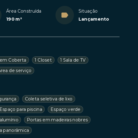
Área Construída
Situação
190 m²
Lançamento
em Coberta
1 Closet
1 Sala de TV
Área de serviço
egurança
Coleta seletiva de lixo
Espaço para piscina
Espaço verde
alumínio
Portas em madeiras nobres
ta panorâmica