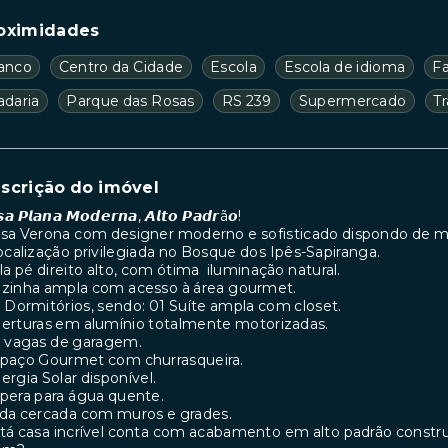
oximidades
anco
Centro da Cidade
Escola
Escola de idioma
F
adaria
Parque das Rosas
RS 239
Supermercado
T
scrição do imóvel
𝙨𝙖 𝙋𝙡𝙖𝙣𝙖 𝙈𝙤𝙙𝙚𝙧𝙣𝙖, 𝘼𝙡𝙩𝙤 𝙋𝙖𝙙𝙧ã𝙤!
asa Verona com designer moderno e sofisticado dispondo de mu
ocalização privilegiada no Bosque dos Ipês-Sapiranga.
ala pé direito alto, com ótima iluminação natural.
ozinha ampla com acesso à área gourmet.
3 Dormitórios, sendo: 01 Suíte ampla com closet.
berturas em alumínio totalmente motorizadas.
2 vagas de garagem.
spaço Gourmet com churrasqueira.
nergia Solar disponível.
spera para água quente.
oda cercada com muros e grades.
stá casa incrível conta com acabamento em alto padrão const