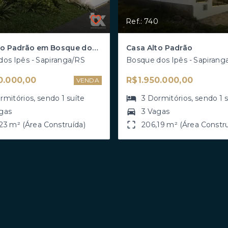
Ref.: 740
Casa Alto Padrão em Bosque dos Ipês, Sapiranga/RS
Casa Alto Padrão
os Ipês - Sapiranga/RS
Bosque dos Ipês - Sapirang
0.000,00
R$1.950.000,00
VENDA
rmitórios
, sendo
1
suíte
3
Dormitórios
, sendo
1
gas
3 Vagas
23 m² (Área Construída)
206,19 m² (Área Constru