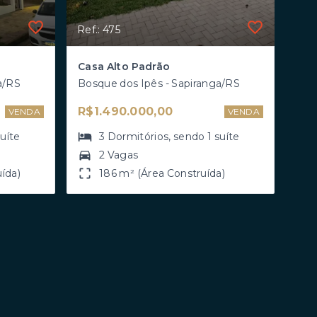
Ref.: 475
Casa Alto Padrão
a/RS
Bosque dos Ipês - Sapiranga/RS
R$1.490.000,00
VENDA
VENDA
suíte
3
Dormitórios
, sendo
1
suíte
2 Vagas
ída)
186 m² (Área Construída)