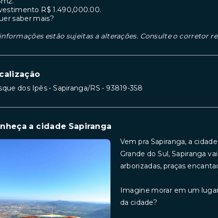
6m2.
nvestimento R$ 1.490,000.00.
uer saber mais?
informações estão sujeitas a alterações. Consulte o corretor r
calização
que dos Ipês - Sapiranga/RS
- 93819-358
nheça a cidade Sapiranga
Vem pra Sapiranga, a cidade
Grande do Sul, Sapiranga va
arborizadas, praças encantad
Imagine morar em um lugar 
da cidade?