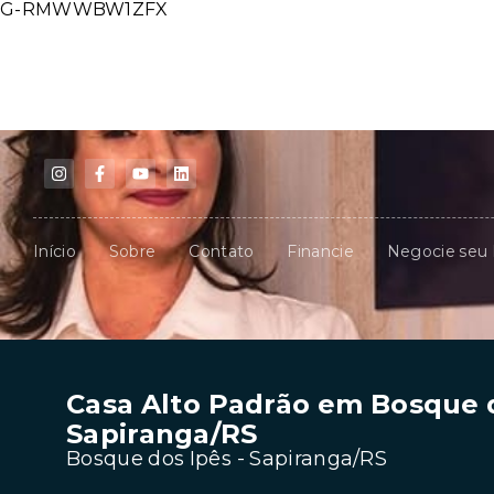
G-RMWWBW1ZFX
Início
Sobre
Contato
Financie
Negocie seu
Casa Alto Padrão em Bosque d
Sapiranga/RS
Bosque dos Ipês - Sapiranga/RS