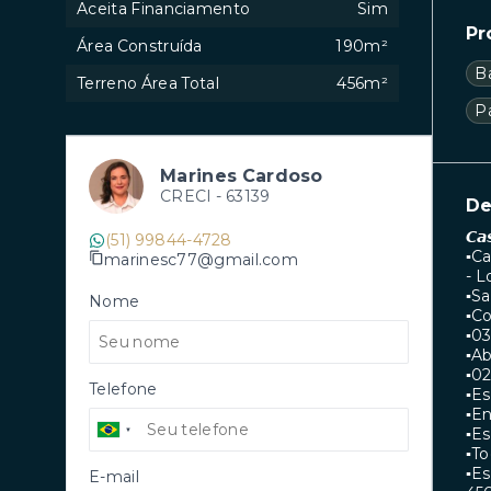
Aceita Financiamento
Sim
Pr
Área Construída
190m²
B
Terreno Área Total
456m²
P
Marines Cardoso
CRECI -
63139
De
𝘾𝙖
(51) 99844-4728
▪︎C
marinesc77@gmail.com
- L
▪︎S
Nome
▪︎C
▪︎0
▪︎A
▪︎0
Telefone
▪︎E
▪︎E
▪︎E
▪︎T
▪︎E
E-mail