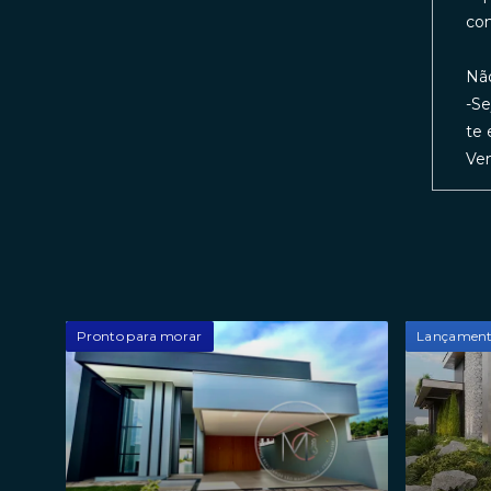
co
Não
-Se
te 
Vem
Pronto para morar
Lançamen