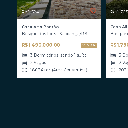
Ref.: 524
Ref.: 705
Casa Alto Padrão
Bosque dos Ipês - Sapiranga/RS
Bosque d
R$1.490.000,00
R$1.79
VENDA
3
Dormitórios
, sendo
1
suíte
3
Do
2 Vagas
2 Va
186,34 m² (Área Construída)
203,