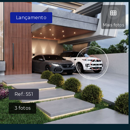
Lançamento
Mais fotos
Ref.:
551
3
fotos