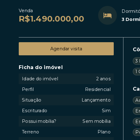
Venda
Dormitó
R$1.490.000,00
3 Dormi
Agendar visita
C
3 
Ficha do imóvel
1
Idade do imóvel
2 anos
Ca
Perfil
Residencial
Situação
Lançamento
A
Escriturado
Sim
En
Possui mobília?
Sem mobília
Es
Terreno
Plano
P