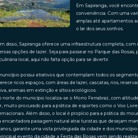
Em Sapiranga, você encontra 
conveniência. Com uma vari
amplas até apartamentos a
o lar dos seus sonhos.
m disso, Sapiranga oferece uma infraestrutura completa, com 
ersas opções de lazer. Seja para passear no Parque das Rosas, pr
culinária local, aqui não falta opção para se divertir.
unicípio possui atrativos que contemplam todos os segmento
erece ricos espaços, com áreas de lazer, cascatas, rios, rese
iva, animais em extinção e sítios ecológicos.
o norte do município localiza-se o Morro Ferrabraz, com altitu
, muito procurado para a prática de esportes como o Voo Livr
ernacionais. Além disso, o local é propício para a prática do mou
 encantadora paisagem natural atrai turistas que desejam ma
anos, garante uma vista privilegiada da cidade e dos municípios
rincipal evento da cidade a Festa das Rosas vem sendo realiz