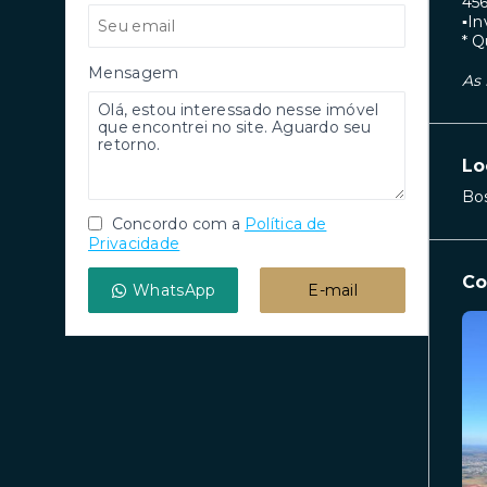
45
▪︎I
* Q
Mensagem
As 
Lo
Bos
Concordo com a
Política de
Privacidade
Co
WhatsApp
E-mail