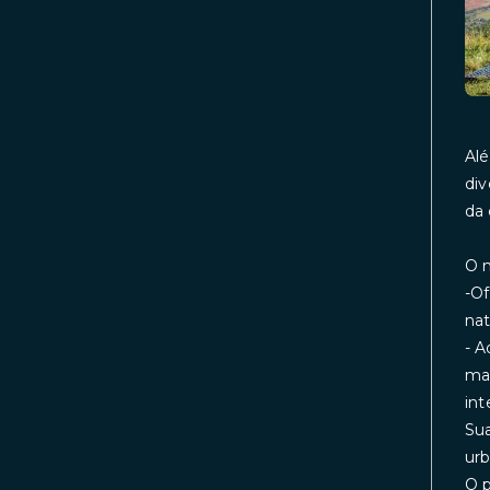
Alé
div
da 
O m
-Of
nat
- A
mar
int
Sua
urb
O p