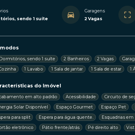
rios
Garagens
tórios, sendo 1 suíte
2 Vagas
ômodos
Dormitórios, sendo 1 suíte
2 Banheiros
2 Vagas
Garag
 Cozinha
1 Lavabo
1 Sala de jantar
1 Sala de estar
1 
racterísticas do Imóvel
cabamento em alto padrão
Acessibilidade
Circuito de s
ergia Solar Disponível
Espaço Gourmet
Espaço Pet
pera para split
Espera para água quente.
Esquadrias em 
ortão eletrônico
Pátio frente/atrás
Pé direito alto
Vis