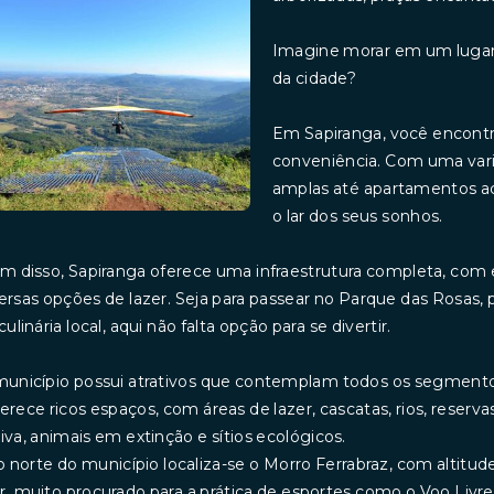
Imagine morar em um lugar 
da cidade?
Em Sapiranga, você encontra 
conveniência. Com uma vari
amplas até apartamentos a
o lar dos seus sonhos.
m disso, Sapiranga oferece uma infraestrutura completa, com 
ersas opções de lazer. Seja para passear no Parque das Rosas, pr
culinária local, aqui não falta opção para se divertir.
unicípio possui atrativos que contemplam todos os segmento
erece ricos espaços, com áreas de lazer, cascatas, rios, rese
iva, animais em extinção e sítios ecológicos.
o norte do município localiza-se o Morro Ferrabraz, com altitu
, muito procurado para a prática de esportes como o Voo Livr