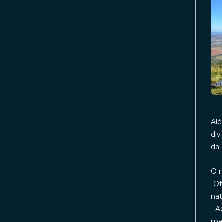
Alé
div
da 
O m
-Of
nat
- A
mar