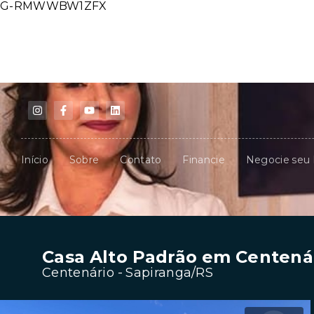
G-RMWWBW1ZFX
Início
Sobre
Contato
Financie
Negocie seu
Casa Alto Padrão em Centenár
Centenário - Sapiranga/RS