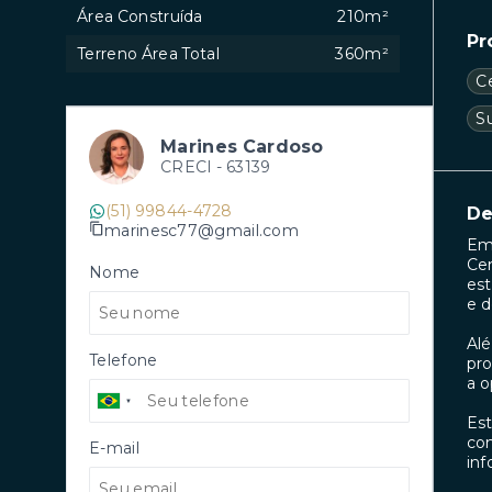
Área Construída
210m²
Pr
Terreno Área Total
360m²
C
S
Marines Cardoso
CRECI -
63139
(51) 99844-4728
De
marinesc77@gmail.com
Em 
Cen
Nome
est
e d
Alé
Telefone
pro
a o
Est
con
E-mail
inf