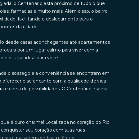
giada, o Centenário está próximo de tudo o que
las, farmácias e muito mais. Além disso, o bairro
lidade, facilitando o deslocamento para o
 pontos da cidade.
vão desde casas aconchegantes até apartamentos
procura por um lugar calmo para viver com a
 é o lugar ideal para você.
onde o sossego e a conveniência se encontram em
a oferecer e se encante com a qualidade de vida
 e cheia de possibilidades. O Centenário espera
 que é puro charme! Localizada no coração do Rio
i conquistar seu coração com suas ruas
oras e paisagens de tirar o fôlego.