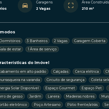
s
Garagens
Área Construíd
rios
2 Vagas
210 m²
ômodos
 Dormitórios
3 Banheiros
2 Vagas
Garagem Coberta
Sala de estar
1 Área de serviço
racterísticas do Imóvel
cabamento em alto padrão
Calçadas
Cerca elétrica
C
hurrasqueira na varanda
Circuito de segurança
Coleta sele
ergia Solar Disponível
Espaço Gourmet
Espaço Pet
orro de gesso
Jardim
Lareira
Madeiras nobres
Mur
ortão eletrônico
Poço Artesiano
Pátio frente/atrás
Se