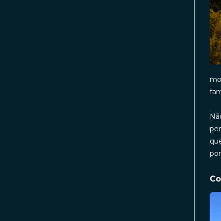
mod
fam
Não
per
que
por
Co