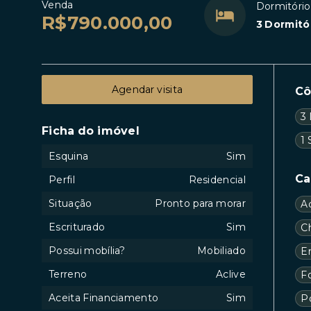
Venda
Dormitório
R$790.000,00
3 Dormitó
Agendar visita
C
3
Ficha do imóvel
1 
Esquina
Sim
Ca
Perfil
Residencial
Situação
Pronto para morar
A
Escriturado
Sim
C
Possui mobília?
Mobiliado
En
Terreno
Aclive
F
Aceita Financiamento
Sim
P