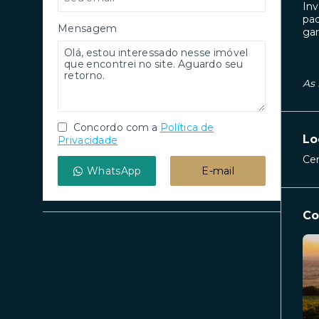
Inv
pad
Mensagem
gar
As 
Concordo com a
Política de
Lo
Privacidade
Cen
WhatsApp
E-mail
Co