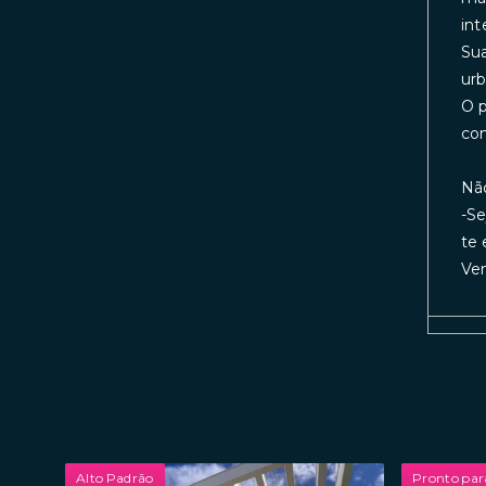
int
Sua
urb
O p
co
Não
-Se
te 
Vem
Alto Padrão
Pronto par