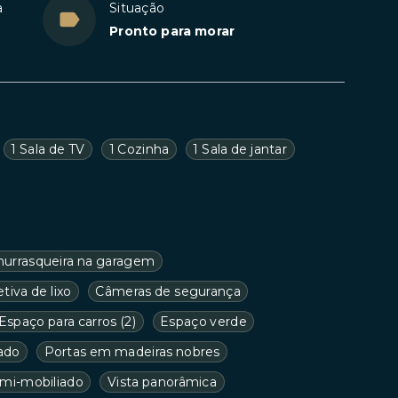
a
Situação
Pronto para morar
1 Sala de TV
1 Cozinha
1 Sala de jantar
hurrasqueira na garagem
tiva de lixo
Câmeras de segurança
Espaço para carros
(
2
)
Espaço verde
ado
Portas em madeiras nobres
mi-mobiliado
Vista panorâmica