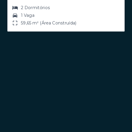
2
Dormitórios
1 Vaga
59,65 m² (Área Construída)