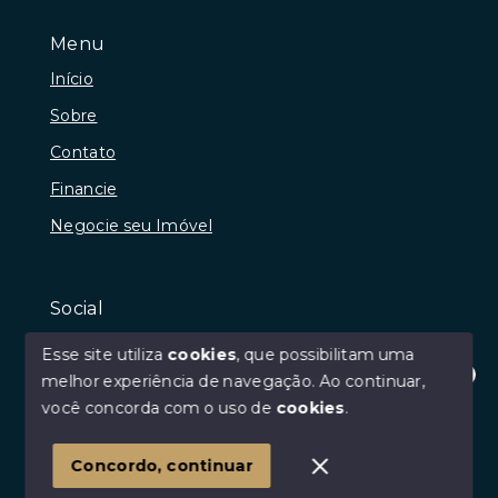
Menu
Início
Sobre
Contato
Financie
Negocie seu Imóvel
Social
Instagram
Esse site utiliza
cookies
, que possibilitam uma
Facebook
melhor experiência de navegação.
Ao continuar,
Olá! Estamos disponíveis para te ajudar.
você concorda com o uso de
cookies
.
Youtube
Linkedin
Concordo, continuar