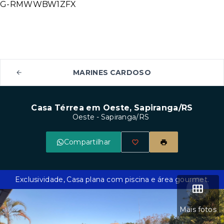
G-RMWWBW1ZFX
MARINES CARDOSO
Casa Térrea em Oeste, Sapiranga/RS
Oeste - Sapiranga/RS
Compartilhar
Exclusividade, Casa plana com piscina e área gourmet.
Mais fotos