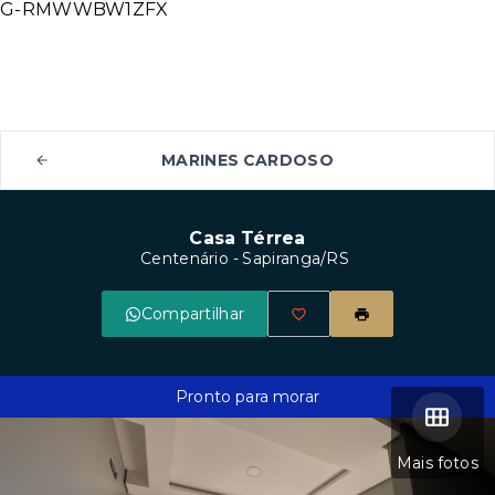
G-RMWWBW1ZFX
MARINES CARDOSO
Casa Térrea
Centenário - Sapiranga/RS
Compartilhar
Pronto para morar
Mais fotos