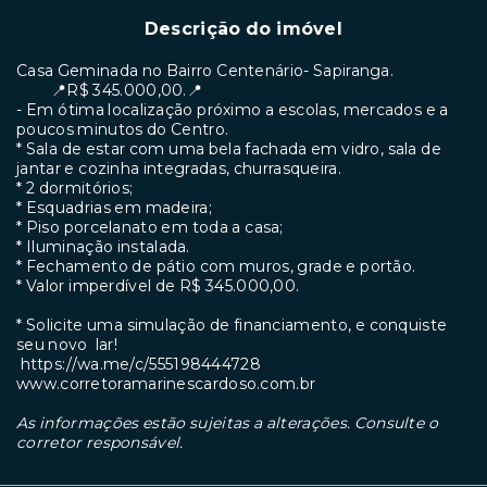
Descrição do imóvel
Casa Geminada no Bairro Centenário- Sapiranga.
📍R$ 345.000,00.📍
- ⁠Em ótima localização próximo a escolas, mercados e a
poucos minutos do Centro.
* Sala de estar com uma bela fachada em vidro, sala de
jantar e cozinha integradas, churrasqueira.
* 2 dormitórios;
* Esquadrias em madeira;
* Piso porcelanato em toda a casa;
* ⁠Iluminação instalada.
* Fechamento de pátio com muros, grade e portão.
* ⁠Valor imperdível de R$ 345.000,00.
* ⁠Solicite uma simulação de financiamento, e conquiste
seu novo lar!
https://wa.me/c/555198444728
www.corretoramarinescardoso.com.br
As informações estão sujeitas a alterações. Consulte o
corretor responsável.