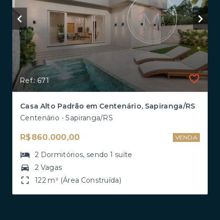
Ref.: 671
Casa Alto Padrão em Centenário, Sapiranga/RS
Centenário - Sapiranga/RS
R$860.000,00
VENDA
2
Dormitórios
, sendo
1
suíte
2 Vagas
122 m² (Área Construída)