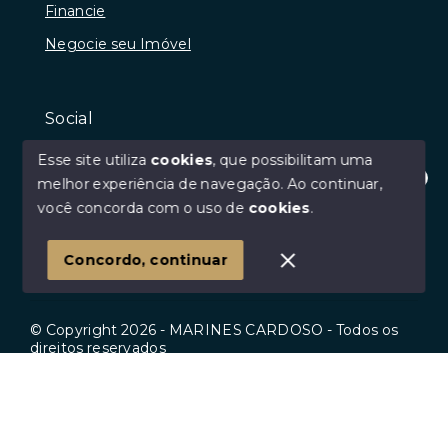
Financie
Negocie seu Imóvel
Social
Instagram
Esse site utiliza
cookies
, que possibilitam uma
Facebook
melhor experiência de navegação.
Ao continuar,
Olá! Estamos disponíveis para te ajudar.
você concorda com o uso de
cookies
.
Youtube
Linkedin
Concordo, continuar
© Copyright 2026 - MARINES CARDOSO - Todos os
direitos reservados
Início
Histórico
Favoritos
SITE PARA IMOBILIARIA