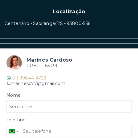
Localização
Centenário - Sapiranga/RS
- 93800-556
Marines Cardoso
CRECI -
63139
(51) 99844-4728
marinesc77@gmail.com
Nome
Telefone