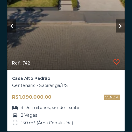
Ref.: 742
Casa Alto Padrão
Centenário - Sapiranga/RS
R$1.090.000,00
VENDA
3
Dormitórios
, sendo
1
suíte
2 Vagas
150 m² (Área Construída)