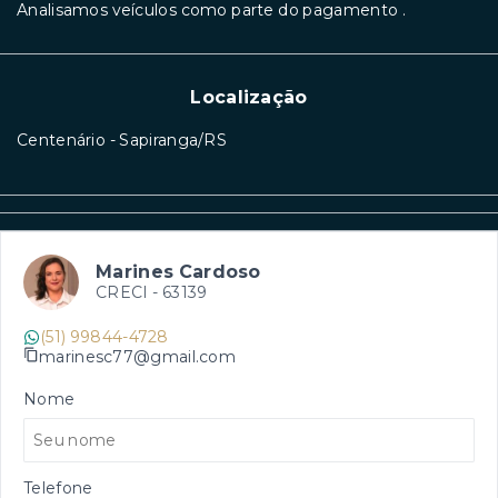
Analisamos veículos como parte do pagamento .
Localização
Centenário - Sapiranga/RS
Marines Cardoso
CRECI -
63139
(51) 99844-4728
marinesc77@gmail.com
Nome
Telefone