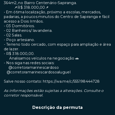
364m2, no Bairro Centenário-Sapiranga.
📌R$ 318.000,00📌
• ⁠Em ótima localização, próximo a escolas, mercados,
padarias, a poucos minutos do Centro de Sapiranga e fácil
acesso a Dois Irmãos.
- ⁠03 Dormitórios.
- ⁠02 Banheiros/ lavanderia.
- ⁠02 Salas.
- ⁠Poço artesiano.
- ⁠Terreno todo cercado, com espaço para ampliação e área
de lazer.
- ⁠R$ 318.000,00.
Analisamos veículos na negociação 🚗
- ⁠Nos siga nas redes sociais:
@corretoramarinescardoso
@corretoramarinescardosoaluguel
Salve nosso contato: https://wa.me/c/555198444728
As informações estão sujeitas a alterações. Consulte o
corretor responsável.
Descrição da permuta