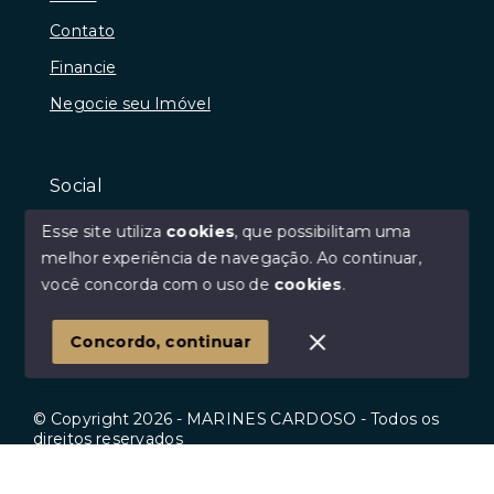
Contato
Financie
Negocie seu Imóvel
Social
Instagram
Esse site utiliza
cookies
, que possibilitam uma
Facebook
melhor experiência de navegação.
Ao continuar,
você concorda com o uso de
cookies
.
Youtube
Linkedin
Concordo, continuar
© Copyright 2026 - MARINES CARDOSO - Todos os
direitos reservados
Início
Histórico
Favoritos
SITE PARA IMOBILIARIA