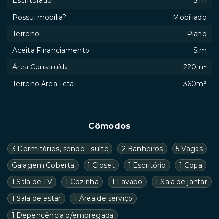
Escriturado
Sim
Possui mobília?
Mobiliado
Terreno
Plano
Aceita Financiamento
Sim
Área Construída
220m²
Terreno Área Total
360m²
Cômodos
3 Dormitórios, sendo 1 suíte
2 Banheiros
5 Vagas
Garagem Coberta
1 Closet
1 Escritório
1 Copa
1 Sala de TV
1 Cozinha
1 Lavabo
1 Sala de jantar
1 Sala de estar
1 Área de serviço
1 Dependência p/empregada