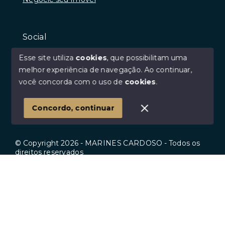
Social
Instagram
Esse site utiliza
cookies
, que possibilitam uma
Facebook
melhor experiência de navegação.
Ao continuar,
você concorda com o uso de
cookies
.
Youtube
Linkedin
Concordo, continuar
© Copyright 2026 - MARINES CARDOSO - Todos os
direitos reservados
Início
Histórico
Favoritos
SITE PARA IMOBILIARIA