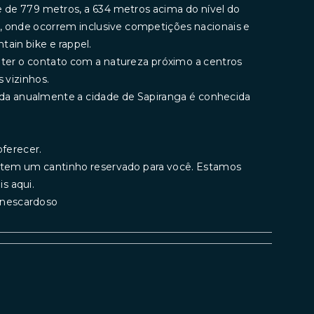
de de 779 metros, a 634 metros acima do nível do
e, onde ocorrem inclusive competições nacionais e
ntain bike e rappel.
nter o contato com a natureza próximo a centros
 vizinhos.
ada anualmente a cidade de Sapiranga é conhecida
ferecer.
a tem um cantinho reservado para você. Estamos
s aqui.
rinescardoso