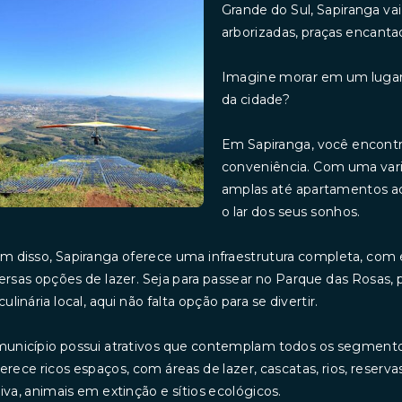
Grande do Sul, Sapiranga va
arborizadas, praças encantad
Imagine morar em um lugar 
da cidade?
Em Sapiranga, você encontra 
conveniência. Com uma vari
amplas até apartamentos a
o lar dos seus sonhos.
m disso, Sapiranga oferece uma infraestrutura completa, com 
ersas opções de lazer. Seja para passear no Parque das Rosas, pr
culinária local, aqui não falta opção para se divertir.
unicípio possui atrativos que contemplam todos os segmento
erece ricos espaços, com áreas de lazer, cascatas, rios, rese
iva, animais em extinção e sítios ecológicos.