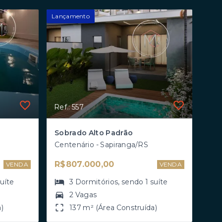
Lançamento
Ref.: 557
Sobrado Alto Padrão
Centenário - Sapiranga/RS
R$807.000,00
VENDA
VENDA
suíte
3
Dormitórios
, sendo
1
suíte
2 Vagas
)
137 m² (Área Construída)