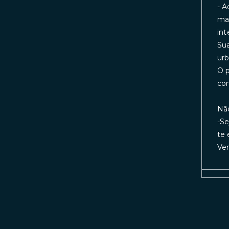
- A
mar
int
Sua
urb
O p
co
Não
-Se
te 
Vem