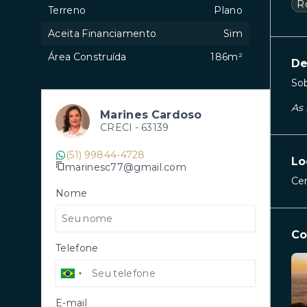
R
Terreno
Plano
Aceita Financiamento
Sim
Área Construída
186m²
De
So
As 
Marines Cardoso
CRECI -
63139
(51) 99844-4728
Lo
marinesc77@gmail.com
Cen
Nome
Co
Telefone
E-mail