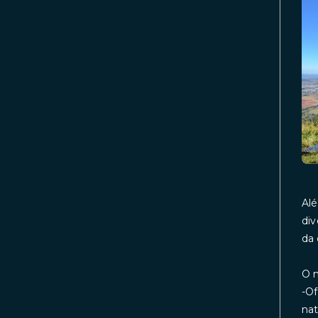
Alé
div
da 
O m
-Of
nat