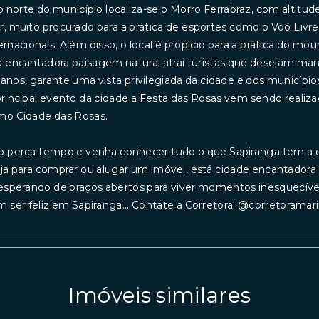
o norte do município localiza-se o Morro Ferrabraz, com altitu
, muito procurado para a prática de esportes como o Voo Livr
ernacionais. Além disso, o local é propício para a prática do mou
 encantadora paisagem natural atrai turistas que desejam ma
anos, garante uma vista privilegiada da cidade e dos municípios
rincipal evento da cidade a Festa das Rosas vem sendo realiz
mo Cidade das Rosas.
 perca tempo e venha conhecer tudo o que Sapiranga tem a o
ja para comprar ou alugar um imóvel, está cidade encantador
esperando de braços abertos para viver momentos inesquecívei
 ser feliz em Sapiranga... Contate a Corretora: @corretorama
Imóveis similares