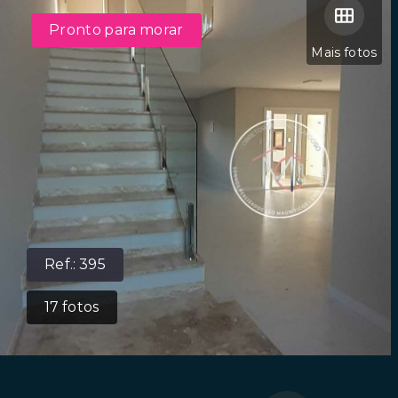
Pronto para morar
Mais fotos
Ref.:
395
17
fotos