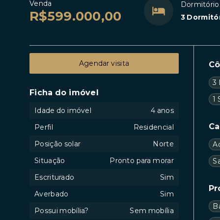
Venda
Dormitório
R$599.000,00
3 Dormitór
Agendar visita
C
3 
Ficha do imóvel
1 
Idade do imóvel
4 anos
Ca
Perfil
Residencial
Posição solar
Norte
A
Situação
Pronto para morar
S
Escriturado
Sim
Pr
Averbado
Sim
B
Possui mobília?
Sem mobília