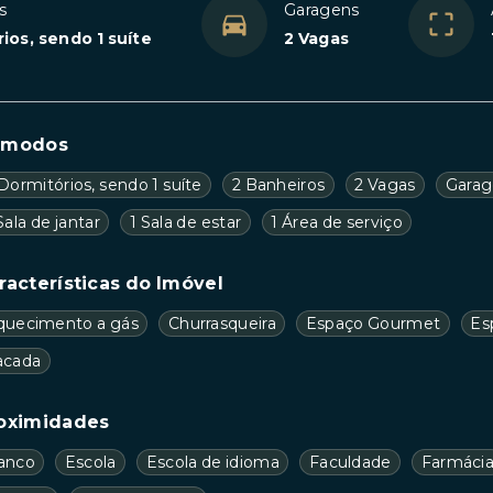
s
Garagens
ios, sendo 1 suíte
2 Vagas
ômodos
Dormitórios, sendo 1 suíte
2 Banheiros
2 Vagas
Garag
Sala de jantar
1 Sala de estar
1 Área de serviço
racterísticas do Imóvel
quecimento a gás
Churrasqueira
Espaço Gourmet
Es
acada
oximidades
anco
Escola
Escola de idioma
Faculdade
Farmáci