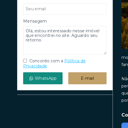
Mensagem
mod
Concordo com a
Política de
fam
Privacidade
WhatsApp
E-mail
Não
per
que
por
Co