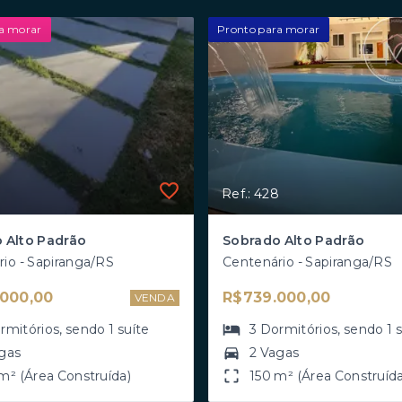
a morar
Pronto para morar
Ref.: 428
 Alto Padrão
Sobrado Alto Padrão
io - Sapiranga/RS
Centenário - Sapiranga/RS
000,00
R$739.000,00
VENDA
rmitórios
, sendo
1
suíte
3
Dormitórios
, sendo
1
gas
2 Vagas
m² (Área Construída)
150 m² (Área Construída