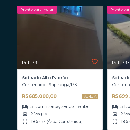
Pronto para morar
Pronto par
Ref.: 394
Ref.: 393
Sobrado Alto Padrão
Sobrado
Centenário - Sapiranga/RS
Centenár
R$685.000,00
R$699.
VENDA
3
Dormitórios
, sendo
1
suíte
3
Do
2 Vagas
2 Va
186 m² (Área Construída)
186 