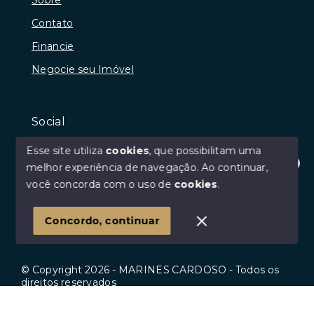
Contato
Financie
Negocie seu Imóvel
Social
Instagram
Esse site utiliza
cookies
, que possibilitam uma
Facebook
melhor experiência de navegação.
Ao continuar,
Olá! Estamos disponíveis para te ajudar.
você concorda com o uso de
cookies
.
Youtube
Linkedin
Concordo, continuar
© Copyright 2026 - MARINES CARDOSO - Todos os
direitos reservados
Início
Histórico
Favoritos
SITE PARA IMOBILIARIA