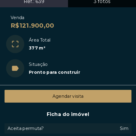
Ref.:
639
3
fotos
Venda
R$121.900,00
Área Total
377 m²
Situação
Pronto para construir
Agendar visita
Ficha do imóvel
Aceita permuta?
Sim