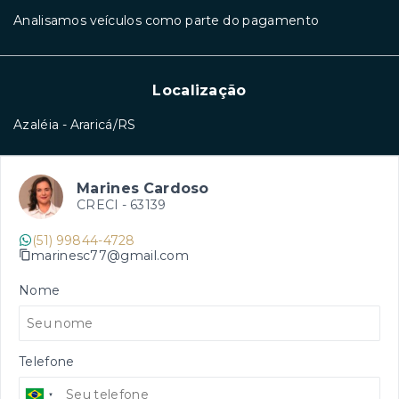
Analisamos veículos como parte do pagamento
Localização
Azaléia - Araricá/RS
Marines Cardoso
CRECI -
63139
(51) 99844-4728
marinesc77@gmail.com
Nome
Telefone