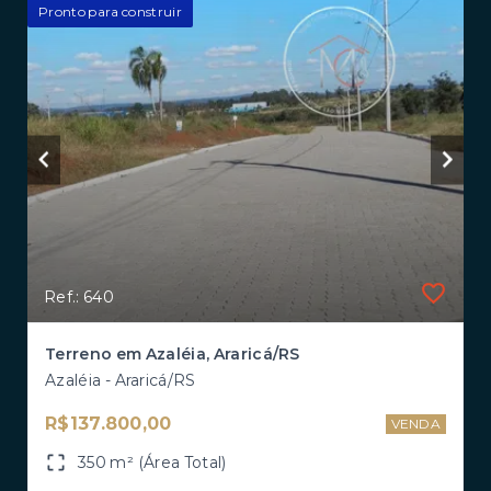
Pronto para construir
Ref.: 640
Terreno em Azaléia, Araricá/RS
Azaléia - Araricá/RS
R$137.800,00
VENDA
350 m² (Área Total)