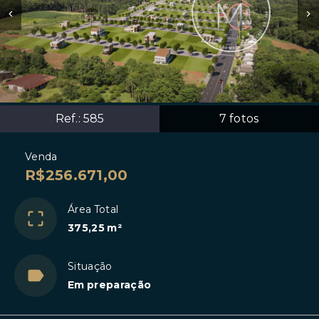
Ref.:
585
7
fotos
Venda
R$256.671,00
Área Total
375,25 m²
Situação
Em preparação