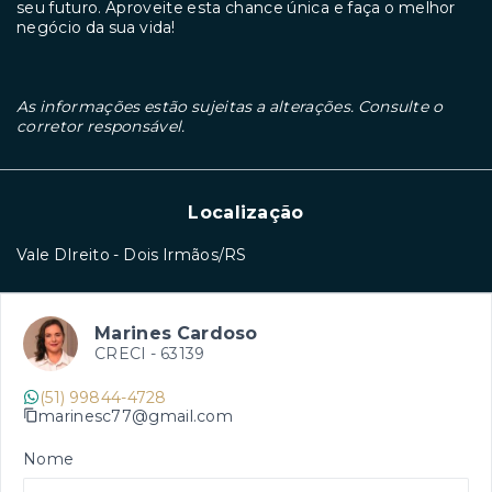
seu futuro. Aproveite esta chance única e faça o melhor
negócio da sua vida!
As informações estão sujeitas a alterações. Consulte o
corretor responsável.
Localização
Vale DIreito - Dois Irmãos/RS
Marines Cardoso
CRECI -
63139
(51) 99844-4728
marinesc77@gmail.com
Nome