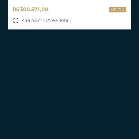
R$300.571,00
VENDA
439,43 m² (Área Total)