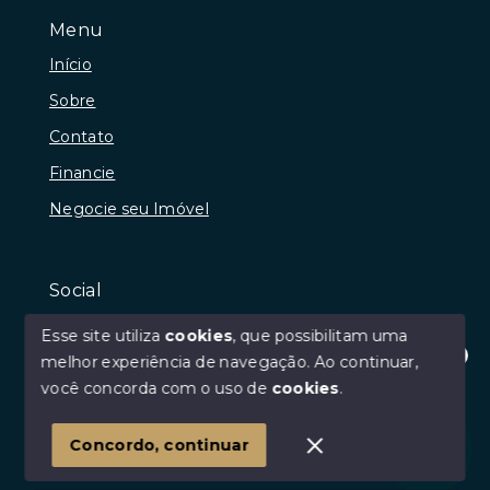
Menu
Início
Sobre
Contato
Financie
Negocie seu Imóvel
Social
Instagram
Esse site utiliza
cookies
, que possibilitam uma
Facebook
melhor experiência de navegação.
Ao continuar,
Olá! Estamos disponíveis para te ajudar.
você concorda com o uso de
cookies
.
Youtube
Linkedin
Concordo, continuar