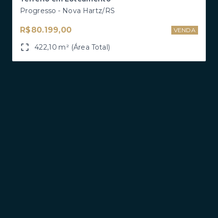
Progresso - Nova Hartz/RS
R$80.199,00
VENDA
422,10 m² (Área Total)