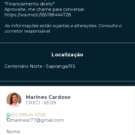
*Financiamento direto*
Aproveite, me chame para conversar.
https://wa.me/c/555198444728
As informações estão sujeitas a alterações. Consulte o
corretor responsável.
Localização
Centenário Norte - Sapiranga/RS
Marines Cardoso
CRECI -
63139
(51) 99844-4728
marinesc77@gmail.com
Nome