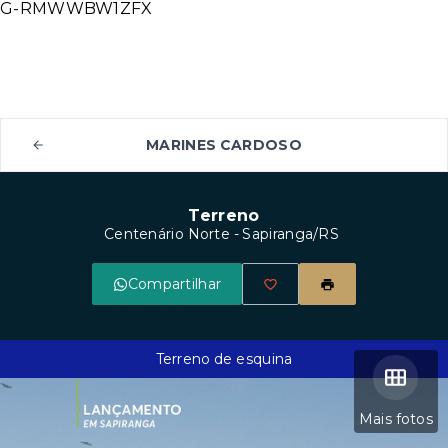
G-RMWWBW1ZFX
MARINES CARDOSO
Terreno
Centenário Norte - Sapiranga/RS
Compartilhar
Terreno de esquina
Mais fotos