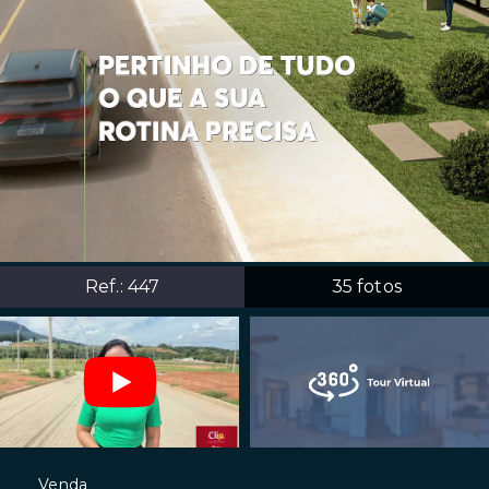
Ref.:
447
35
fotos
Venda