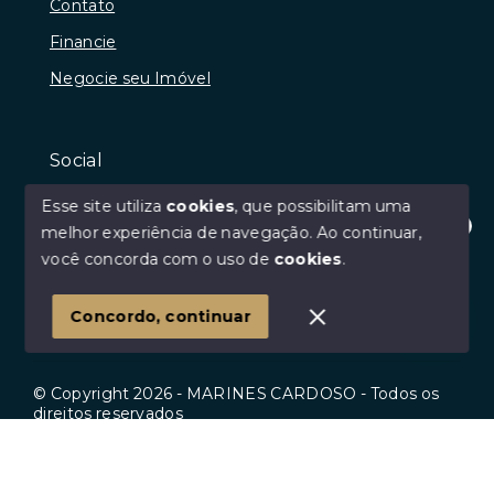
Contato
Financie
Negocie seu Imóvel
Social
Instagram
Esse site utiliza
cookies
, que possibilitam uma
Facebook
melhor experiência de navegação.
Ao continuar,
Olá! Estamos disponíveis para te ajudar.
você concorda com o uso de
cookies
.
Youtube
Linkedin
Concordo, continuar
© Copyright 2026 - MARINES CARDOSO - Todos os
direitos reservados
Início
Histórico
Favoritos
SITE PARA IMOBILIARIA