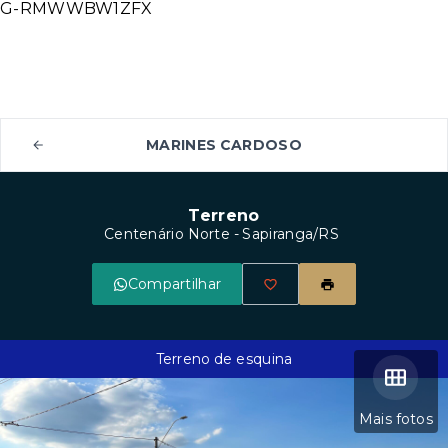
G-RMWWBW1ZFX
MARINES CARDOSO
Terreno
Centenário Norte - Sapiranga/RS
Compartilhar
Terreno de esquina
Mais fotos