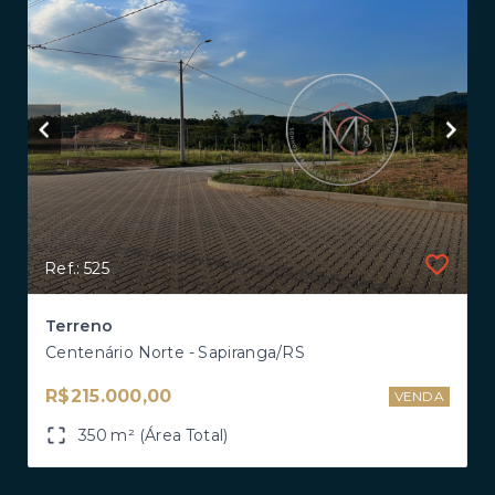
Ref.: 525
Terreno
Centenário Norte - Sapiranga/RS
R$215.000,00
VENDA
350 m² (Área Total)