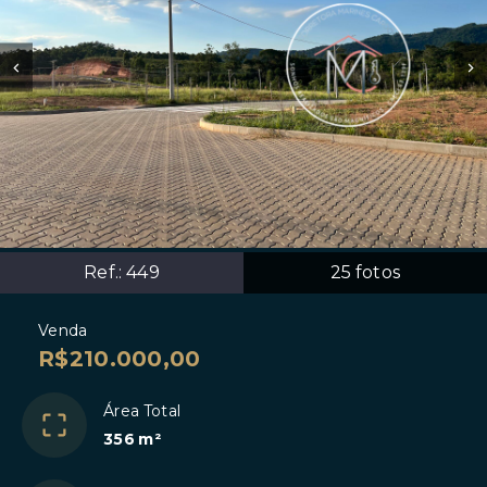
Ref.:
449
25
fotos
Venda
R$210.000,00
Área Total
356 m²