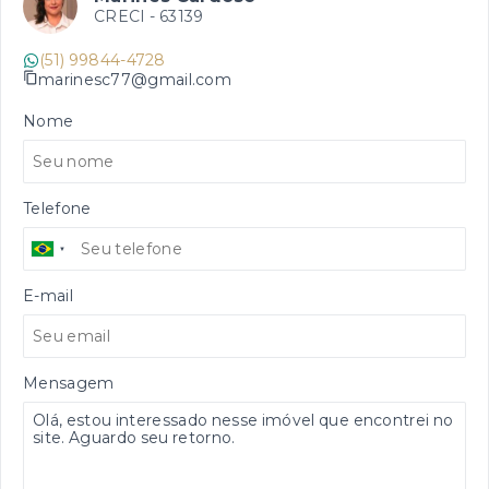
CRECI -
63139
(51) 99844-4728
marinesc77@gmail.com
Nome
Telefone
E-mail
Mensagem