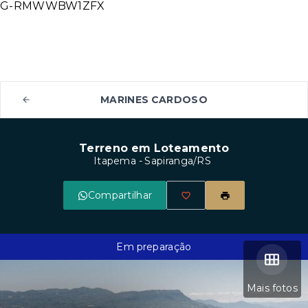
G-RMWWBW1ZFX
MARINES CARDOSO
Terreno em Loteamento
Itapema - Sapiranga/RS
Compartilhar
Em preparação
Mais fotos