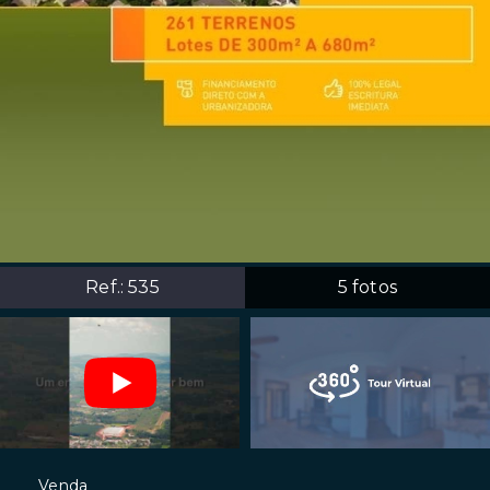
Ref.:
535
5
fotos
Venda