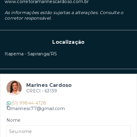
www.corretoramarinescardoso.com.br
As informações estão sujeitas a alterações. Consulte o
corretor responsável.
Localização
Itapema - Sapiranga/RS
Marines Cardoso
CRECI -
63139
(51) 99844-4728
marinesc77@gmail.com
Nome