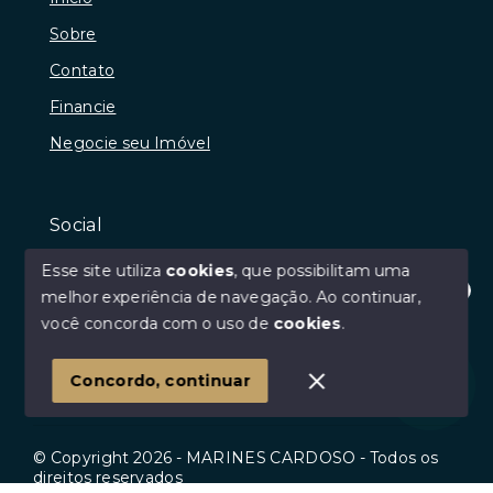
Sobre
Contato
Financie
Negocie seu Imóvel
Social
Instagram
Esse site utiliza
cookies
, que possibilitam uma
Facebook
melhor experiência de navegação.
Ao continuar,
Olá! Estamos disponíveis para te ajudar.
você concorda com o uso de
cookies
.
Youtube
Linkedin
Concordo, continuar
© Copyright 2026 - MARINES CARDOSO - Todos os
direitos reservados